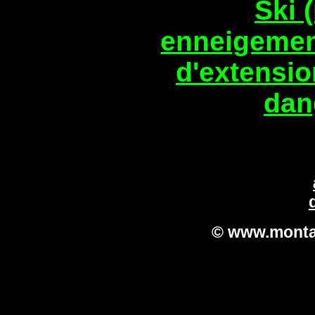
Ski 
enneigemen
d'extensi
dan
© www.monta