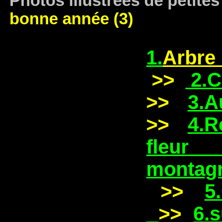
Photos illustrées de petites
bonne année (3)
1.
Arbre 
>>
2.C
>>
3.A
>>
4.R
fle
montag
>>
5
>>
6.