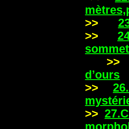
mètres
>>
2
>>
2
sommet
>> 
d’ours
>>
26
mystéri
>>
27.
morpho