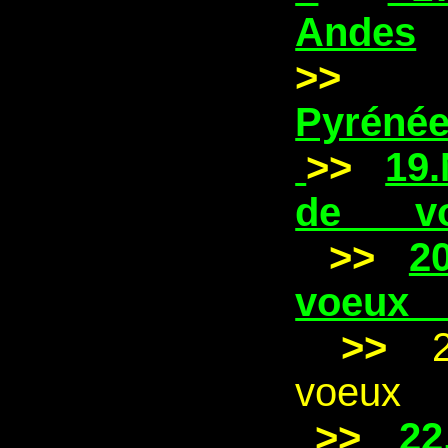
Andes
>
Pyré
>>
19.
de vo
>>
2
voe
>>
voe
>>
22