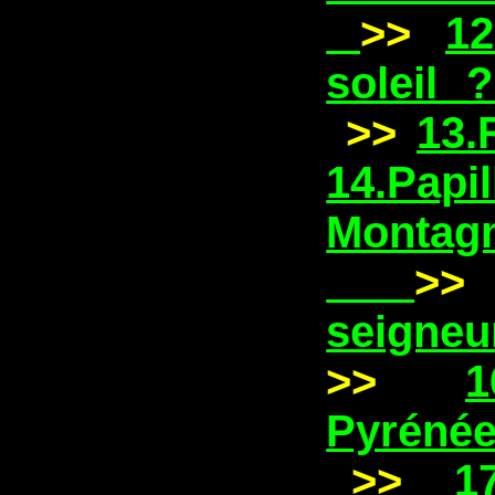
>>
1
soleil 
>>
13.
14.Papi
Montag
>
seigneu
>>
1
Pyréné
>>
17