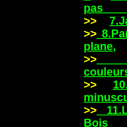
pas s
>>
7.
>>
8.Par
plane
,
>>
couleur
>>
10
minuscu
>>
11.L
Bois d