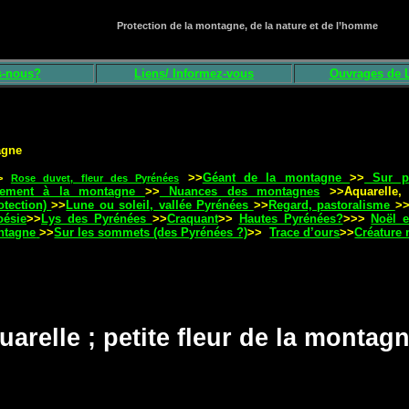
Protection de la montagne, de la nature et de l’homme
-nous?
Liens/ Informez-vous
Ouvrages de L
tagne
>>
Géant de la montagne
>>
Sur pe
>>
Rose duvet, fleur des Pyrénées
èlement à la montagne
>>
Nuances des montagnes
>>Aquarelle, 
otection)
>>
Lune ou soleil, vallée Pyrénées
>>
Regard, pastoralisme
>
oésie
>>
Lys des Pyrénées
>>
Craquant
>>
Hautes Pyrénées?
>>>
Noël 
ntagne
>>
Sur les sommets (des Pyrénées ?)
>>
Trace d’ours
>>
Créature 
uarelle ; petite fleur de la montag