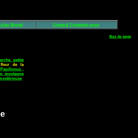
ilian Brunel
Contact/ Contactez-nous
Bas de page
rche petite
fleur de la
>
Papillonus ,
en montagn
e
mystérieuse
ne