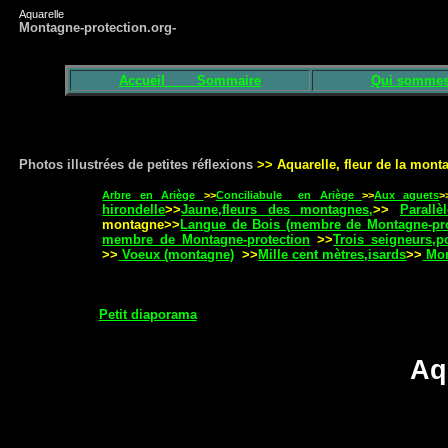
Aquarelle
Montagne-protection.org-
Accueil
Sommaire
Qui sommes
Photos illustrées de petites réflexions
>> Aquarelle, fleur de la mon
Arbre en Ariège
>>
Conciliabule en Ariège
>>
Aux aguets
hirondelle
>>
Jaune,fleurs des montagnes,
>>
Parall
montagne>>
Langue de Bois (membre de Montagne-pr
membre de Montagne-protection
>>
Trois seigneurs,p
>>
Voeux (montagne)
>>
Mille cent mètres,isards
>>
Mo
Petit diaporama
Aq