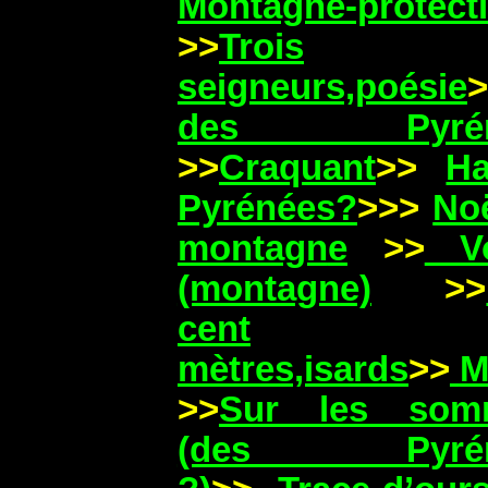
Montagne-protect
>>
Trois
seigneurs,poésie
>
des Pyrén
>>
Craquant
>>
Ha
Pyrénées?
>>>
No
montagn
e
>>
Vo
(montagne)
>>
cent
mètres,isards
>>
M
>>
Sur les som
(des Pyrén