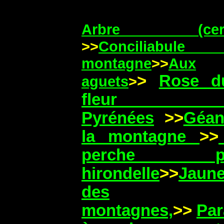
Arbre (ceris
>>
Conciliabul
montagne
>>
Aux
>
Rose du
aguets
>
fleur d
Pyrénées
>>
Géan
la montagne
>>
perche pet
hirondelle
>>
Jaune
des
montagnes,
>>
Par