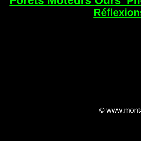
Forêts
Moteurs
Ours
Ph
Réflexio
© www.monta