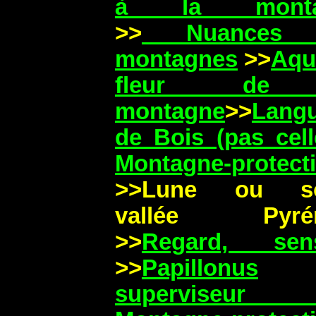
à la monta
>>
Nuances 
montagnes
>>
Aqua
fleur de
montagne
>>
Lang
de Bois (pas cel
Montagne-protect
>>Lune ou sol
vallée Pyrén
>>
Regard, sens
>>
Papillonus
superviseur