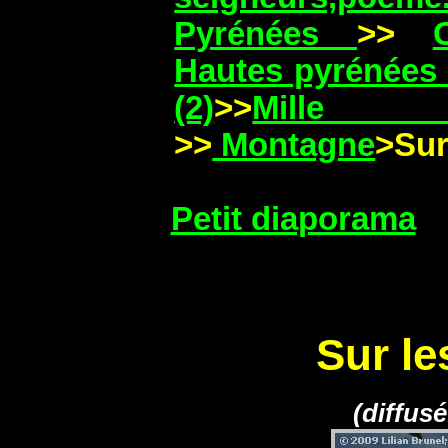
Pyrénées
>>
Hautes pyrénées
(2)
>>
Mille 
>>
Montagne
>Su
Petit
diaporama
Sur l
(diffus