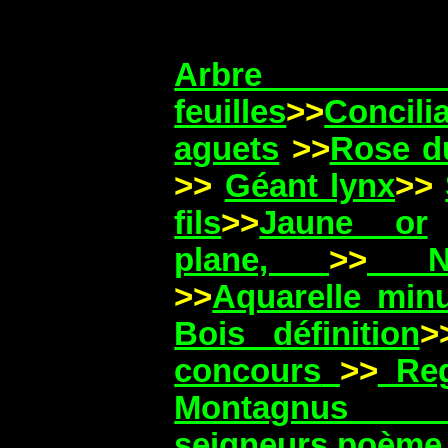
Arb
feuilles
>>
Concilia
aguets
>>
Rose d
>>
Géant lynx
>>
fils
>>
Jaune or
plane,
>>
Nua
>>
Aquarelle min
Bois définition
>
concours
>>
Re
Monta
seigneurs,poème