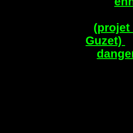
en
(projet
Guzet)
dange