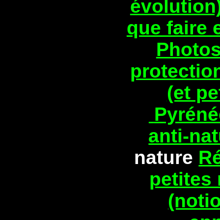
évolution
que faire 
Photos
protectio
(et pe
Pyrénée
anti-na
nature
Ré
petites 
(noti