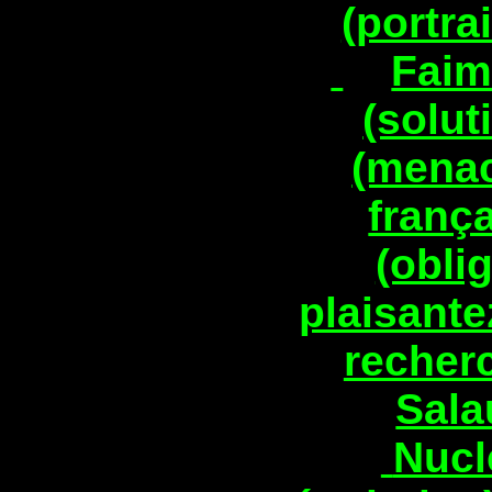
(portrai
Faim
(solu
(menac
frança
(obli
plaisantez
recher
Sala
Nucl