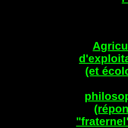
Agricu
d'exploit
(et éco
philoso
(répo
"fraternel