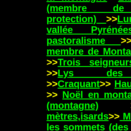
(membre de 
protection)
>>
Lu
vallée Pyrén
pastoralisme
>
membre de Montag
>>
Trois seigneur
>>
Lys des 
>>
Craquant
>>
Hau
>>
Noël en mont
(montagne)
>
mètres,isards
>>
M
les sommets (des