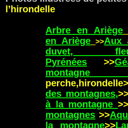
l’hirondelle
Arbre en Ariège
en Ariège
Aux 
>>
duvet, f
Pyrénées
>>
G
montagn
perche,hirondelle
des montagnes,
>
à la montagne
>
montagnes
>>
Aqua
la montagne
>>
La