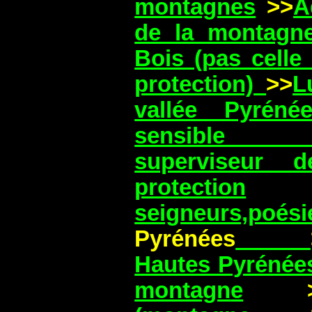
montagnes
>>
A
de la montagn
Bois (pas celle
protection)
>>
L
vallée Pyrén
sensibl
superviseur 
protection
seigneurs,poési
Pyrénées
Hautes Pyrénée
montagn
e
>