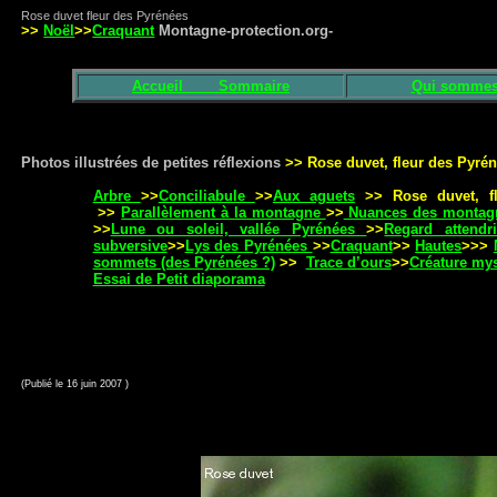
Rose duvet fleur des Pyrénées
>>
Noël
>>
Craquant
Montagne-protection.org-
Accueil
Sommaire
Qui sommes
Photos illustrées de petites réflexions
>> Rose duvet, fleur des Pyré
Arbre
>>
Conciliabule
>>
Aux aguets
>> Rose duvet, f
>>
Parallèlement à la montagne
>>
Nuances des montag
>>
Lune ou soleil, vallée Pyrénées
>>
Regard attendri
subversive
>>
Lys des Pyrénées
>>
Craquant
>>
Hautes
>>>
sommets (des Pyrénées ?)
>>
Trace d’ours
>>
Créature mys
Essai de Petit diaporama
(Publié le 16 juin 2007 )