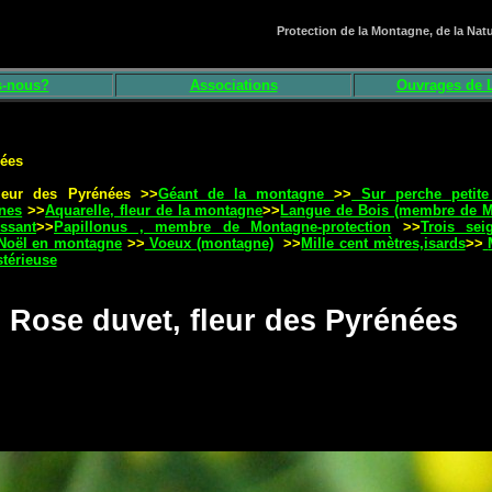
Protection de la Montagne, de la Na
-nous?
Associations
Ouvrages de L
nées
leur des Pyrénées >>
Géant de la montagne
>>
Sur perche petite 
nes
>>
Aquarelle, fleur de la montagne
>>
Langue de Bois (membre de Mo
ssant
>>
Papillonus , membre de Montagne-protection
>>
Trois sei
Noël en montagn
e
>>
Voeux (montagne)
>>
Mille cent mètres,isards
>>
térieuse
Rose duvet, fleur des Pyrénées