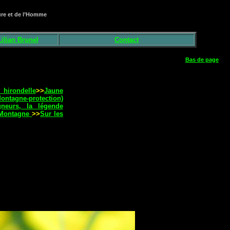
ture et de l’Homme
ilian Brunel
Contact
Bas de page
hirondelle
>>
Jaune
ntagne-protection)
gneurs, la légende
Montagne
>>
Sur les