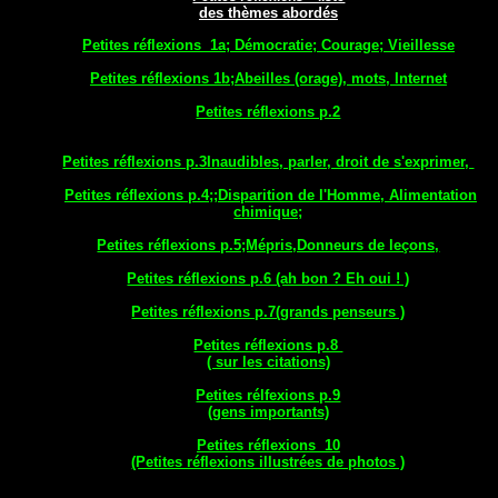
des thèmes abordés
Petites réflexions 1a; Démocratie; Courage; Vieillesse
Petites réflexions 1b;Abeilles (orage), mots, Internet
Petites réflexions p.2
Petites réflexions p.3Inaudibles, parler, droit de s'exprimer,
Petites réflexions p.4;;Disparition de l'Homme, Alimentation
chimique;
Petites réflexions p.5;Mépris,Donneurs de leçons,
Petites réflexions p.6 (ah bon ? Eh oui ! )
Petites réflexions p.7(grands penseurs )
Petites réflexions p.8
( sur les citations)
Petites rélfexions p.9
(gens importants)
Petites réflexions 10
(Petites réflexions illustrées de photos )
_____________