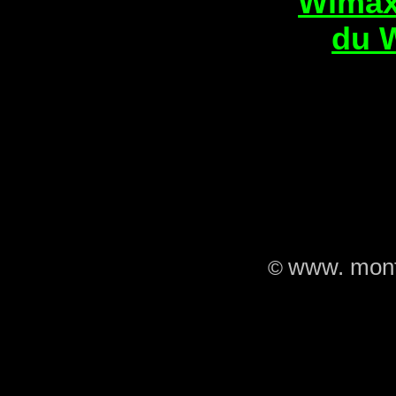
Wimax
du 
www. mont
©