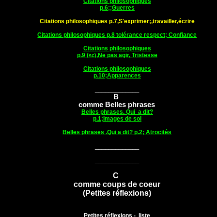
Citations philosophiques
p.6;;Guerres
Citations philosophiques p.7,S'exprimer;,travailler,écrire
Citations philosophiques p.8 tolérance respect; Confiance
Citations philosophiques
p.9 (
,Ne pas agir, Tristesse
sc)
Citations philosophiques
p.10;Apparences
_____________
B
comme Belles phrases
Belles phrases. Qui a dit?
p.1;Images de soi
Belles phrases .Qui a dit? p.2; Atrocités
_____________
_____________
C
comme coups de coeur
(Petites réflexions)
Petites réflexions - liste