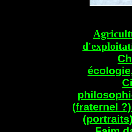
Agricul
d'exploitat
Ch
écologie
C
philosoph
(fraternel ?
(portraits
Faim da