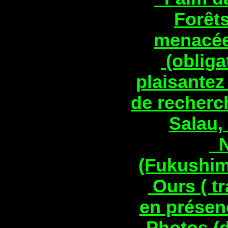
Forêts
menacé
(obliga
plaisantez
de recherc
Salau,
N
(Fukushim
Ours ( tr
en présen
Photos (