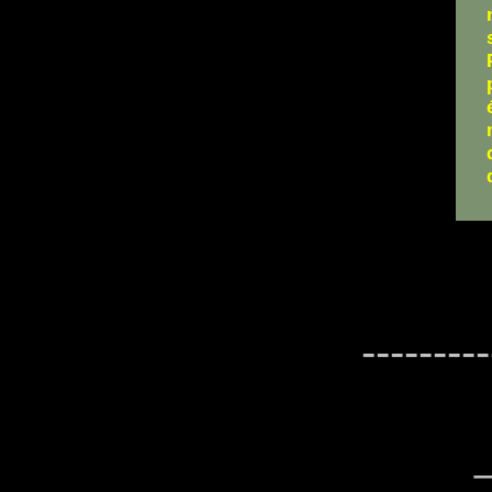
---------