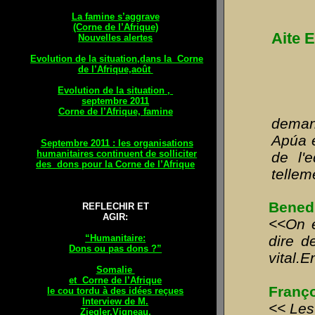
La famine s’aggrave
(Corne de l’Afrique)
Aite 
Nouvelles alertes
Evolution de la situation,dans la Corne
de l’Afrique,août
Evolution de la situation ,
septembre 2011
Corne de l’Afrique, famine
demand
Apúa e
Septembre 2011 : les organisations
humanitaires continuent de solliciter
de l'
des dons pour la Corne de l’Afrique
tellem
Bened
REFLECHIR ET
A
GIR:
<<On e
dire d
“Humanitaire:
Dons ou pas dons ?”
vital.
Somalie
et Corne de l’Afrique
Franço
le cou tordu à des idées reçues
Interview de M.
<< Les
Ziegler,Vigneau,