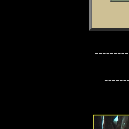
---------
------