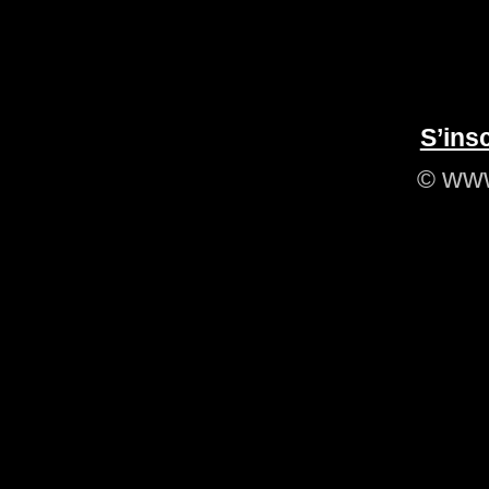
S’insc
www
©