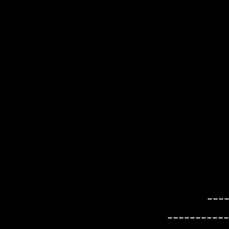
---
----------