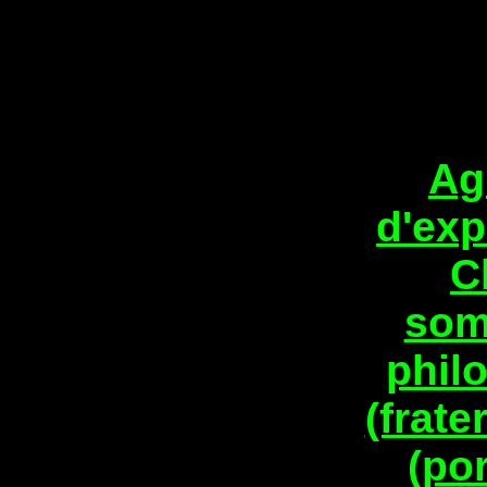
Ag
d'exp
C
som
phil
(frate
(por