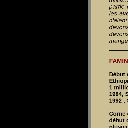
partie
les av
n'aien
devons
devons
manger
_____
FAMI
Début 
Ethiop
1 mill
1984, 
1992 ,
Corne 
début
plusie