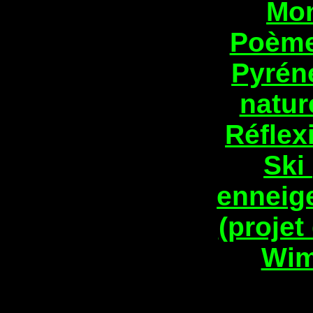
Mon
Poèmes
Pyréné
natur
Réflexi
Ski
enneig
(projet
Wim