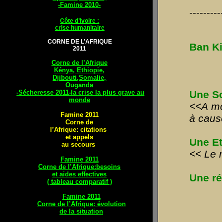
-Famine 2010-
--------
Côte d’Ivoire :
crise humanitaire
CORNE DE L’AFRIQUE
Ban Ki
2011
Corne de l’Afrique
Kénya, Ethiopie,
Djibouti,Somalie,
Ouganda
Une S
-Sécheresse 2011-la crise la plus grave au
monde
<<A mo
Famine 2011
à caus
Corne de
l’Af
rique: citations
et appels
Une E
au secours
<< Le 
Famine 2011
Corne de l’Afrique:besoins
et aides effectives
Une ré
( tableau comparatif )
Famine 2011
Corne de l’Afrique: évolution
de la situation