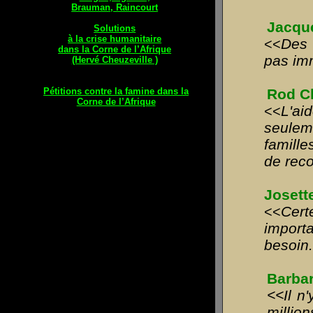
Brauman, Raincourt
Jacque
Solutions
à la crise humanitaire
Des 
<<
dans la Corne de l’Afrique
pas im
(Hervé Cheuzeville )
Rod C
Pétitions contre la famine dans la
Corne de l’Afrique
L'ai
<<
seuleme
famill
de reco
Josett
Cert
<<
importa
besoin
Barbar
<<
Il n
millio