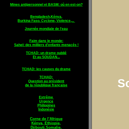
Mines antipersonnel et BASM: où en est-on?
Bengladesh,Kénya,
Burkina Faso. Cyclone, Violence,...
Journée mondiale de l'eau
Faim dans le monde:
Sahel: des milliers d'enfants menacés !
TCHAD: un drame oublié
Et au SOUDA
N...
TCHAD: les causes du drame
TCHAD:
S
Question au président
de la république française
Extrême
Urgence
Philippines
Indonésie
Corne de l’Afrique
Kénya, Ethiopie,
Djibouti,Somalie,