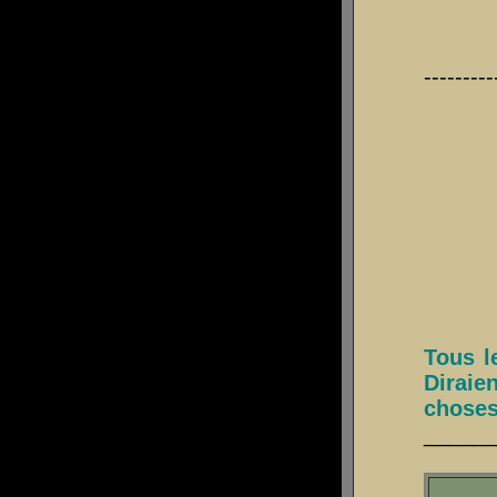
---------
Tous le
Diraien
chose
_____