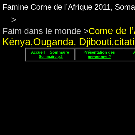
Famine Corne de l’Afrique 2011, Somal
>
e de l
Faim dans le monde >
Corn
Kénya,Ouganda, Djibouti,cita
Accueil
Sommaire
Présentation des
Sommaire p.2
personnes ?