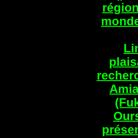
régio
mond
Li
plais
recher
Amia
(Fu
Ours
prése