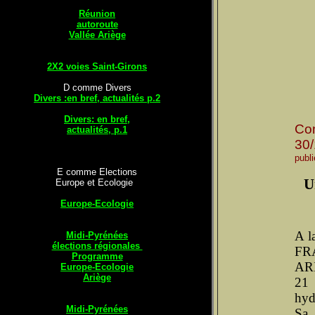
Réunion
autoroute
Vallée Ariège
2X2 voies Saint-Girons
D comme Divers
Divers :en bref, actualités p.2
Divers: en bref,
Co
actualités, p.1
30
publ
E comme Elections
U
Europe et Ecologie
Europe-Ecologie
A l
Midi-Pyrénées
élections régionales
FR
Programme
ARI
Europe-Ecologie
Ariège
21 
hyd
Midi-Pyrénées
Sa 