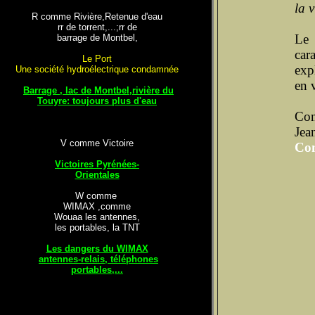
la 
R comme Rivière,Retenue d'eau
rr de torrent,...;rr de
Le 
barrage de Montbel,
car
Le Port
exp
Une société hydroélectrique condamnée
en 
Barrage , lac de Montbel,rivière du
Touyre: toujours plus d'eau
Con
Je
V comme Victoire
Com
Victoires Pyrénées-
Orientales
W comme
WIMAX ,comme
Wouaa les antennes,
les portables, la TNT
Les dangers du WIMAX
antennes-relais, téléphones
portables,...