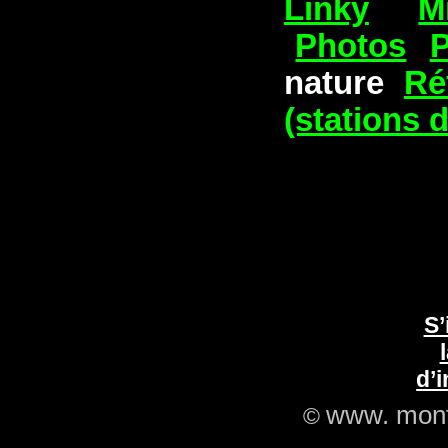
Linky
M
Photos
nature
Ré
(stations 
S’
d’
www. mont
©