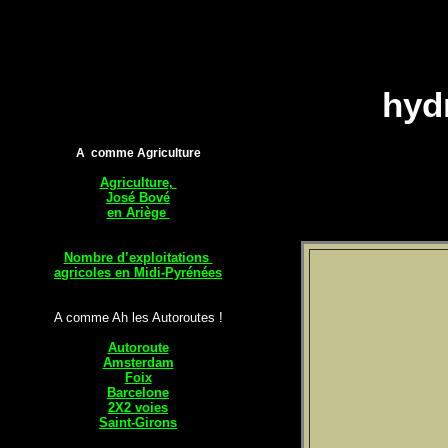
hyd
A comme Agriculture
Agriculture,
José Bové
en Ariège
Nombre d’exploitations
agricoles en Midi-Pyrénées
A comme Ah les Autoroutes !
Autoroute
Amsterdam
Foix
Barcelone
2X2 voies
Saint-Girons